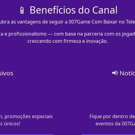
📱 Benefícios do Canal
ubra as vantagens de seguir a 007Game Com Baixar no Tel
a e profissionalismo — com base na parceria com os jogad
crescendo com firmeza e inovação.
sivos
📢 Notí
m, promoções especiais
Fique por dentro d
s únicos!
eventos da 007G