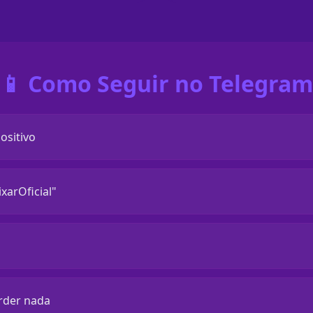
📱 Como Seguir no Telegram
ositivo
arOficial"
erder nada