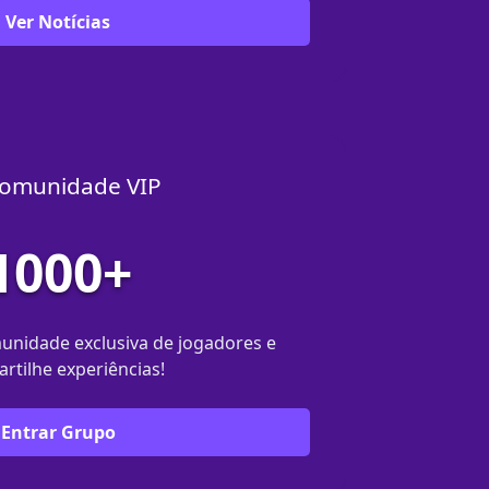
Ver Notícias
Comunidade VIP
1000+
unidade exclusiva de jogadores e
rtilhe experiências!
Entrar Grupo