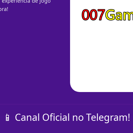
 experiência de jogo
ora!
📱 Canal Oficial no Telegram!