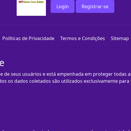
Login
Registrar-se
Políticas de Privacidade
Termos e Condições
Sitemap
de
de de seus usuários e está empenhada em proteger todas a
os os dados coletados são utilizados exclusivamente para 