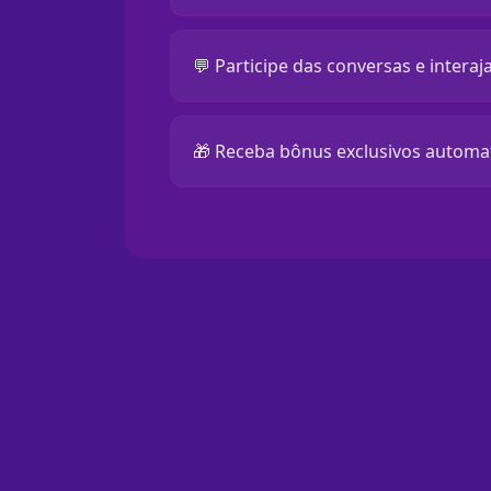
💬 Participe das conversas e interaj
🎁 Receba bônus exclusivos autom