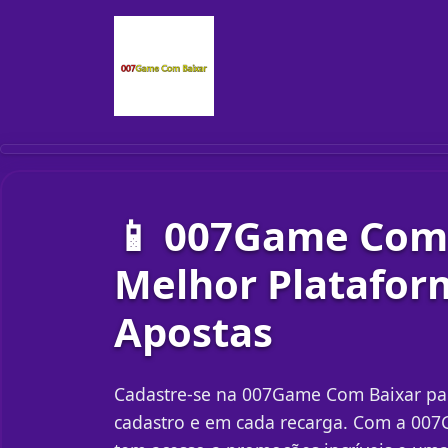
📱 007Game Com 
Melhor Platafor
Apostas
Cadastre-se na 007Game Com Baixar pa
cadastro e em cada recarga. Com a 007