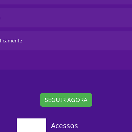
a
aticamente
SEGUIR AGORA
Acessos